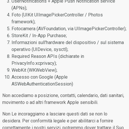
UserNotifications + Apple Push Notification service
(APNs);
Foto (UIKit UIImagePickerController / Photos
framework);
Fotocamera (AVFoundation, via UIImagePickerController);
StoreKit / In-App Purchase;
Informazioni sull'hardware del dispositivo / sul sistema
operativo (UIDevice, sysctl);
Required Reason APIs (dichiarate in
PrivacyInfo.xcprivacy);
WebKit (WKWebView);
Accesso con Google (Apple
ASWebAuthenticationSession)
Non accediamo a posizione, contatti, calendario, dati sanitari,
movimento o ad altri framework Apple sensibili.
Non Le incoraggiamo a lasciare questi dati se non lo
desidera. Per conformità legale e per abilitarci a fornire
correttamente i nostri servizi, potremmo dover trattare il Suo