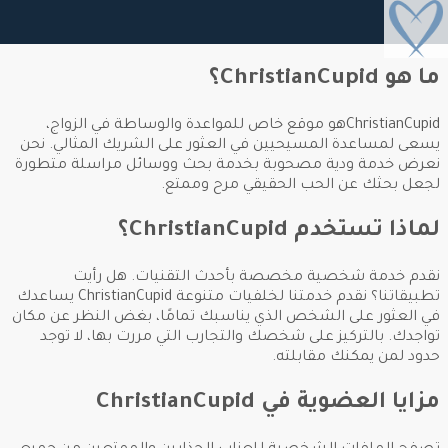
ما هو ChristianCupid؟
ChristianCupidهو موقع خاص للمواعدة والوساطة في الزواج،
يسعى لمساعدة المسيحيين في العثور على الشريك المثالي. نحن
نعرض خدمة ودية مصحوبة بخدمة بحث ووسائل مراسلة متطورة
لجعل بحثك عن الحب الحقيقي مرح وممتع.
لماذا تستخدم ChristianCupid؟
نقدم خدمة شخصية مخصصة بأحدث التقنيات. هل رأيت
تطبيقاتنا؟ نقدم خدمتنا لخلفيات متنوعة ChristianCupid يساعدك
في العثور على الشخص الذي يناسبك تمامًا، بغض النظر عن مكان
تواجدك. بالتركيز على شخصك والتجارب التي مررت بها، لا توجد
حدود لمن يمكنك مقابلته.
مزايا العضوية في ChristianCupid