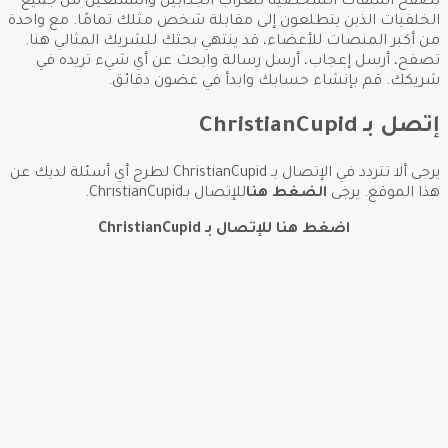
تصفح الملفات الشخصية للعزاب الجذابين والممتعين من جميع
الخلفيات الذين يتطلعون إلى مقابلة شخص مثلك تمامًا. مع واحدة
من أكبر المنصات للأعضاء، قد ينتهي بحثك للشريك المثالي هنا.
تصفح، أرسل إعجاب، أرسل رسالة وابحث عن أي شيء تريده في
شريكك. قم بإنشاء حسابك وابدأ في غضون دقائق.
إتصل بـ ChristianCupid
يرجى ألا تتردد في الإتصال بـ ChristianCupid لطرح أي أسئلة لديك عن
هذا الموقع. يرجى
الضغط هنا
للإتصال بـChristianCupid.
اضغط هنا للإتصال بـ ChristianCupid