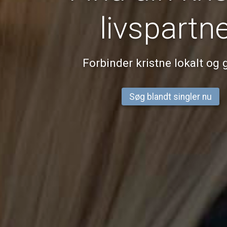
livspartn
Forbinder kristne lokalt og 
Søg blandt singler nu