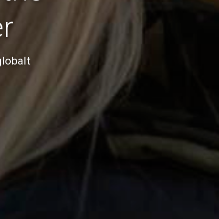
er
globalt