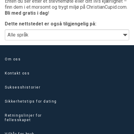
Enten du ser etter et stevnemøte eller ditt livs kjærlighet –
finn dem i et morsomt og trygt miljø på ChristianCupid.com.
Bli med gratis i dag
!
Dette nettstedet er også tilgjengelig på:
Om oss
Kontakt oss
Suksesshistorier
Sikkerhetstips for dating
Retningslinjer for
fellesskapet
Vilkår for bruk