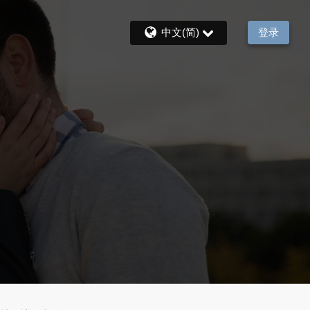
中文(简)
登录