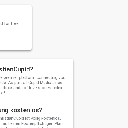
d for free
stianCupid?
the premier platform connecting you
ide. As part of Cupid Media since
d thousands of love stories online.
xt!
ung kostenlos?
ChristianCupid ist völlig kostenlos.
t auf einen kostenpflichtigen Plan