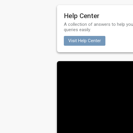
Help Center
A collection of answers to help you
queries easily.
Visit Help Center