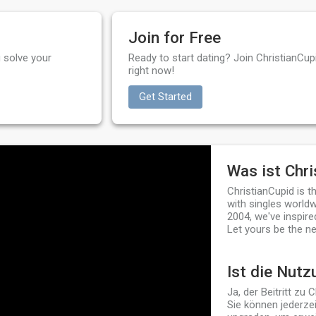
Join for Free
 solve your
Ready to start dating? Join ChristianCupi
right now!
Get Started
Was ist Chri
ChristianCupid is 
with singles worldw
2004, we've inspire
Let yours be the ne
Ist die Nutz
Ja, der Beitritt zu 
Sie können jederzei