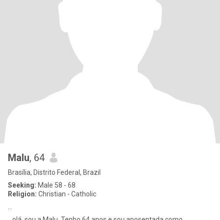
Malu
, 64
Brasília, Distrito Federal, Brazil
Seeking:
Male 58 - 68
Religion:
Christian - Catholic
...
...olá, sou a Malu. Tenho 64 anos e sou aposentada como