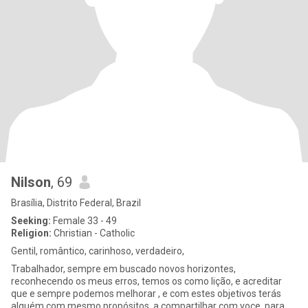
Nilson
, 69
Brasília, Distrito Federal, Brazil
Seeking:
Female 33 - 49
Religion:
Christian - Catholic
Gentil, romântico, carinhoso, verdadeiro,
Trabalhador, sempre em buscado novos horizontes,
reconhecendo os meus erros, temos os como lição, e acreditar
que e sempre podemos melhorar , e com estes objetivos terás
alguém com mesmo propósitos, a compartilhar com voce, para