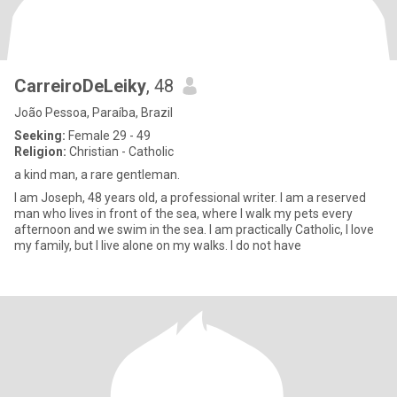
CarreiroDeLeiky
, 48
João Pessoa, Paraíba, Brazil
Seeking:
Female 29 - 49
Religion:
Christian - Catholic
a kind man, a rare gentleman.
I am Joseph, 48 years old, a professional writer. I am a reserved
man who lives in front of the sea, where I walk my pets every
afternoon and we swim in the sea. I am practically Catholic, I love
my family, but I live alone on my walks. I do not have