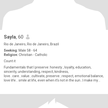
Sayla
, 60
Rio de Janeiro, Rio de Janeiro, Brazil
Seeking:
Male 58 - 64
Religion:
Christian - Catholic
Count it
Fundamentals that I preserve: honesty , loyalty, education,
sincerity, understanding, respect, kindness,
love...care...value...cultivate, preserve...respect, emotional balance,
love life... smile at life, even when it's not in the sun...I make my
day