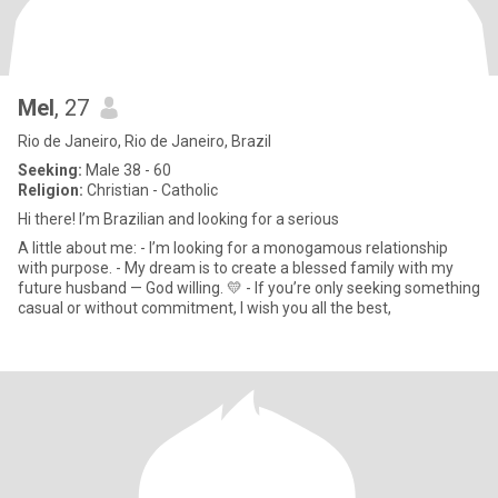
Mel
, 27
Rio de Janeiro, Rio de Janeiro, Brazil
Seeking:
Male 38 - 60
Religion:
Christian - Catholic
Hi there! I’m Brazilian and looking for a serious
A little about me: - I’m looking for a monogamous relationship
with purpose. - My dream is to create a blessed family with my
future husband — God willing. 💛 - If you’re only seeking something
casual or without commitment, I wish you all the best,