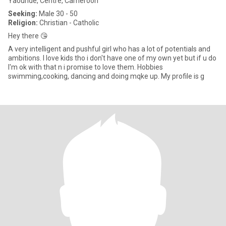
Yaoundé, Centre, Cameroon
Seeking:
Male 30 - 50
Religion:
Christian - Catholic
Hey there 😘
A very intelligent and pushful girl who has a lot of potentials and
ambitions. I love kids tho i don't have one of my own yet but if u do
I'm ok with that n i promise to love them. Hobbies
swimming,cooking, dancing and doing mqke up. My profile is g