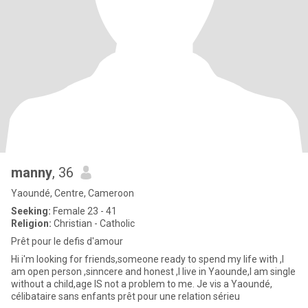
manny
, 36
Yaoundé, Centre, Cameroon
Seeking:
Female 23 - 41
Religion:
Christian - Catholic
Prêt pour le defis d'amour
Hi i'm looking for friends,someone ready to spend my life with ,I
am open person ,sinncere and honest ,I live in Yaounde,I am single
without a child,age IS not a problem to me. Je vis a Yaoundé,
célibataire sans enfants prêt pour une relation sérieu