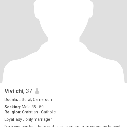
Vivi chi
, 37
Douala, Littoral, Cameroon
Seeking:
Male 35 - 50
Religion:
Christian - Catholic
Loyal lady , 'only marriage '
I'm a nigerian lady, born and live in cameroon.im someone honest