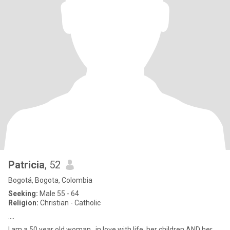
Patricia
, 52
Bogotá, Bogota, Colombia
Seeking:
Male 55 - 64
Religion:
Christian - Catholic
....
I am a 50 year old woman , in love with life, her children AND her