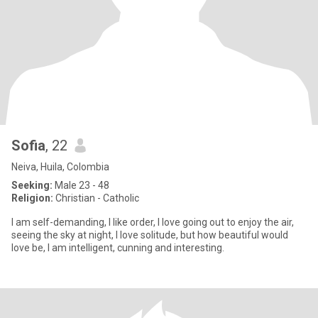
Sofia
, 22
Neiva, Huila, Colombia
Seeking:
Male 23 - 48
Religion:
Christian - Catholic
I am self-demanding, I like order, I love going out to enjoy the air,
seeing the sky at night, I love solitude, but how beautiful would
love be, I am intelligent, cunning and interesting.