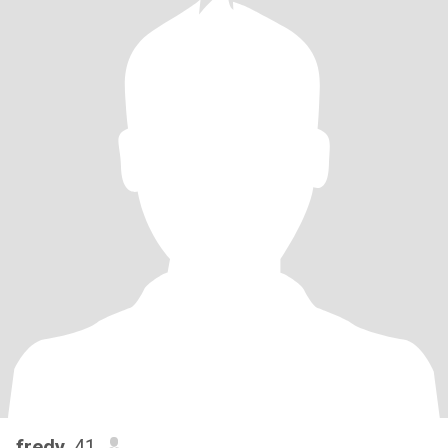
fredy
, 41