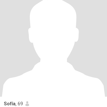
Sofía
, 69