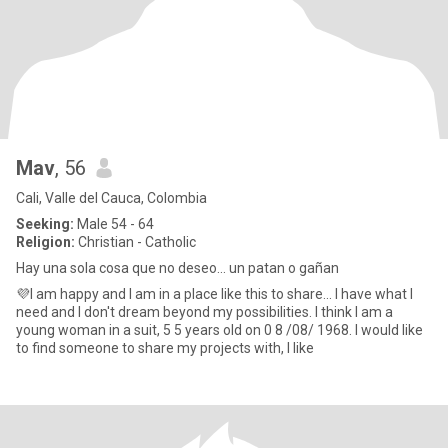
Mav
, 56
Cali, Valle del Cauca, Colombia
Seeking:
Male 54 - 64
Religion:
Christian - Catholic
Hay una sola cosa que no deseo... un patan o gañan
💜I am happy and I am in a place like this to share... I have what I
need and I don't dream beyond my possibilities. I think I am a
young woman in a suit, 5 5 years old on 0 8 /08/ 1968. I would like
to find someone to share my projects with, I like