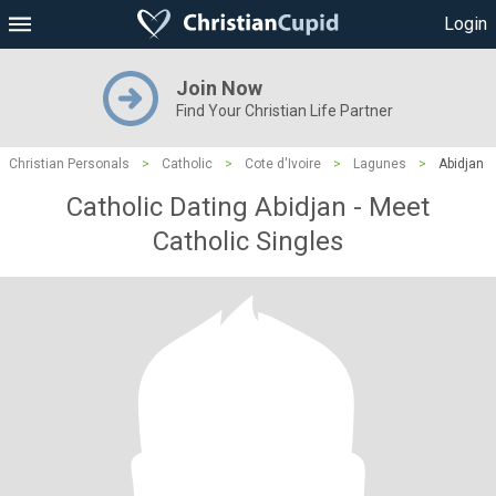
Login
Join Now
Find Your Christian Life Partner
Christian Personals
>
Catholic
>
Cote d'Ivoire
>
Lagunes
>
Abidjan
Catholic Dating Abidjan - Meet
Catholic Singles