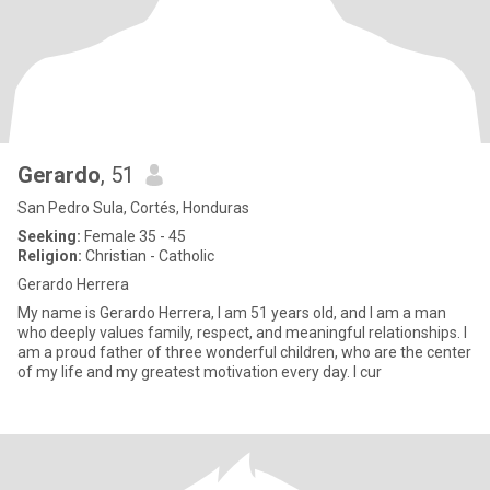
Gerardo
, 51
San Pedro Sula, Cortés, Honduras
Seeking:
Female 35 - 45
Religion:
Christian - Catholic
Gerardo Herrera
My name is Gerardo Herrera, I am 51 years old, and I am a man
who deeply values family, respect, and meaningful relationships. I
am a proud father of three wonderful children, who are the center
of my life and my greatest motivation every day. I cur