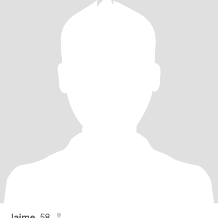
Jaime
, 58