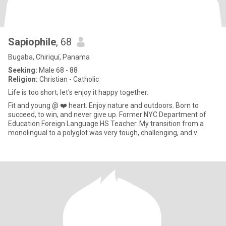
Sapiophile
, 68
Bugaba, Chiriquí, Panama
Seeking:
Male 68 - 88
Religion:
Christian - Catholic
Life is too short; let's enjoy it happy together.
Fit and young @ ❤️ heart. Enjoy nature and outdoors. Born to
succeed, to win, and never give up. Former NYC Department of
Education Foreign Language HS Teacher. My transition from a
monolingual to a polyglot was very tough, challenging, and v