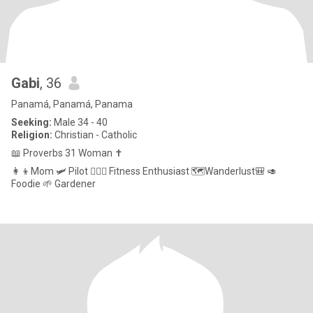
Gabi
, 36
Panamá, Panamá, Panama
Seeking:
Male 34 - 40
Religion:
Christian - Catholic
📖 Proverbs 31 Woman ✝️
👩‍👦Mom 🛩 Pilot 🏋🏼‍♀️ Fitness Enthusiast 🗺Wanderlust🎒 🥑
Foodie 🌱 Gardener