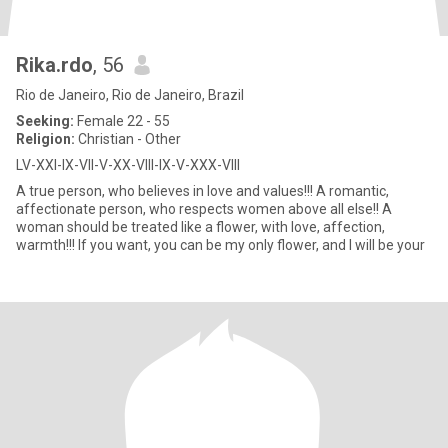
Rika.rdo
, 56
Rio de Janeiro, Rio de Janeiro, Brazil
Seeking:
Female 22 - 55
Religion:
Christian - Other
LV-XXI-IX-VII-V-XX-VIII-IX-V-XXX-VIII
A true person, who believes in love and values!!! A romantic,
affectionate person, who respects women above all else!! A
woman should be treated like a flower, with love, affection,
warmth!!! If you want, you can be my only flower, and I will be your