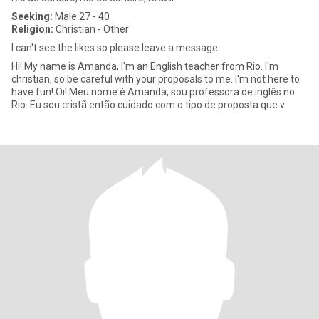
Seeking:
Male 27 - 40
Religion:
Christian - Other
I can't see the likes so please leave a message
Hi! My name is Amanda, I'm an English teacher from Rio. I'm
christian, so be careful with your proposals to me. I'm not here to
have fun! Oi! Meu nome é Amanda, sou professora de inglês no
Rio. Eu sou cristã então cuidado com o tipo de proposta que v