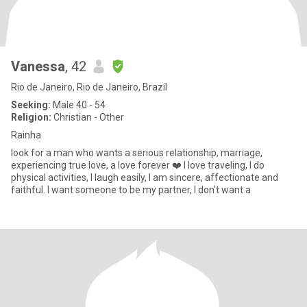
Vanessa
, 42
Rio de Janeiro, Rio de Janeiro, Brazil
Seeking:
Male 40 - 54
Religion:
Christian - Other
Rainha
look for a man who wants a serious relationship, marriage,
experiencing true love, a love forever ❤️ I love traveling, I do
physical activities, I laugh easily, I am sincere, affectionate and
faithful. I want someone to be my partner, I don't want a