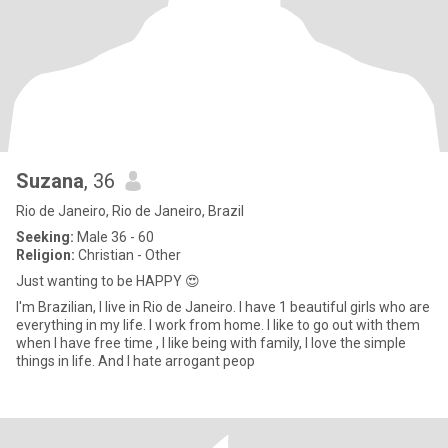
Suzana
, 36
Rio de Janeiro, Rio de Janeiro, Brazil
Seeking:
Male 36 - 60
Religion:
Christian - Other
Just wanting to be HAPPY 😍
I'm Brazilian, I live in Rio de Janeiro. I have 1 beautiful girls who are
everything in my life. I work from home. I like to go out with them
when I have free time , I like being with family, I love the simple
things in life. And I hate arrogant peop