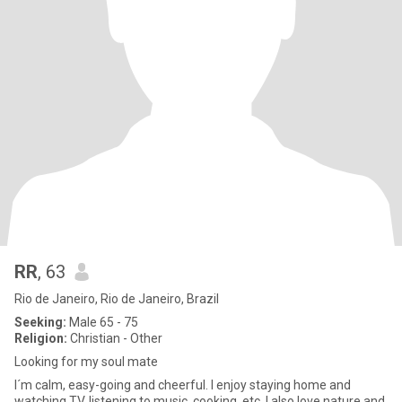
RR
, 63
Rio de Janeiro, Rio de Janeiro, Brazil
Seeking:
Male 65 - 75
Religion:
Christian - Other
Looking for my soul mate
I´m calm, easy-going and cheerful. I enjoy staying home and
watching TV, listening to music, cooking, etc. I also love nature and