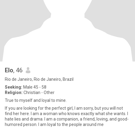
Elo
, 46
Rio de Janeiro, Rio de Janeiro, Brazil
Seeking:
Male 45 - 58
Religion:
Christian - Other
True to myself and loyal to mine.
If you are looking for the perfect girl, I am sorry, but you will not
find her here. I am a woman who knows exactly what she wants. I
hate lies and drama. I am a companion, a friend, loving, and good-
humored person. I am loyal to the people around me