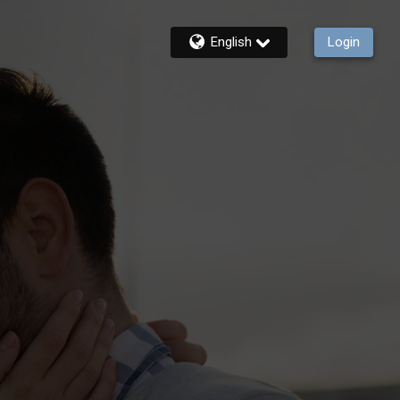
English
Login