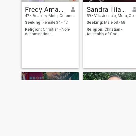
Fredy Amado
Sandra liliana
47
•
Acacías, Meta, Colombia
59
•
Villavicencio, Meta, Colombia
Seeking:
Female 34 - 47
Seeking:
Male 58 - 68
Religion:
Christian - Non-
Religion:
Christian -
denominational
Assembly of God