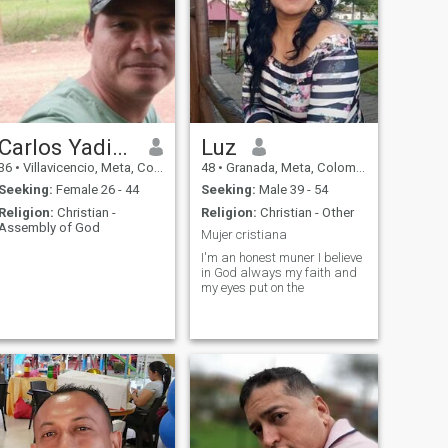
Carlos Yadir Martinez
Luz
36
•
Villavicencio, Meta, Colombia
48
•
Granada, Meta, Colombia
Seeking:
Female 26 - 44
Seeking:
Male 39 - 54
Religion:
Christian -
Religion:
Christian - Other
Assembly of God
Mujer cristiana
I'm an honest muner I believe
in God always my faith and
my eyes put on the