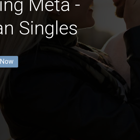
ing Meta -
an Singles
 Now