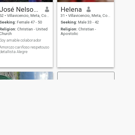
José Nelson Troncoso
Helena
62
•
Villavicencio, Meta, Colombia
31
•
Villavicencio, Meta, Colombia
Seeking:
Female 47 - 50
Seeking:
Male 33 - 42
Religion:
Christian - United
Religion:
Christian -
Church
Apostolic
Soy amable colaborador
Amorozo cariñoso respetouso
detallista Alegre
NEXT