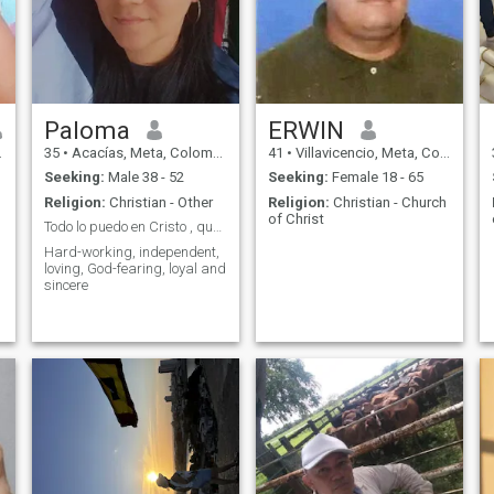
Paloma
ERWIN
35
•
Acacías, Meta, Colombia
41
•
Villavicencio, Meta, Colombia
Seeking:
Male 38 - 52
Seeking:
Female 18 - 65
Religion:
Christian - Other
Religion:
Christian - Church
of Christ
Todo lo puedo en Cristo , que me fortalece.
Hard-working, independent,
loving, God-fearing, loyal and
sincere