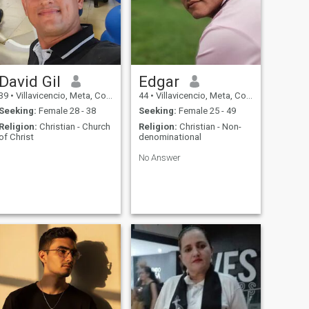
David Gil
Edgar
39
•
Villavicencio, Meta, Colombia
44
•
Villavicencio, Meta, Colombia
Seeking:
Female 28 - 38
Seeking:
Female 25 - 49
Religion:
Christian - Church
Religion:
Christian - Non-
of Christ
denominational
No Answer