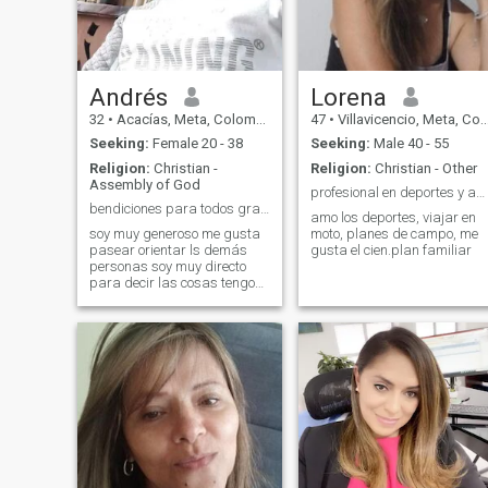
Andrés
Lorena
32
•
Acacías, Meta, Colombia
47
•
Villavicencio, Meta, Colombia
Seeking:
Female 20 - 38
Seeking:
Male 40 - 55
Religion:
Christian -
Religion:
Christian - Other
Assembly of God
profesional en deportes y actividad física.
bendiciones para todos gracias Dios por la vida.
amo los deportes, viajar en
soy muy generoso me gusta
moto, planes de campo, me
pasear orientar ls demás
gusta el cien.plan familiar
personas soy muy directo
para decir las cosas tengo
un carácter fuerte pero muy
cariñoso divertido
respectuoso ante todo