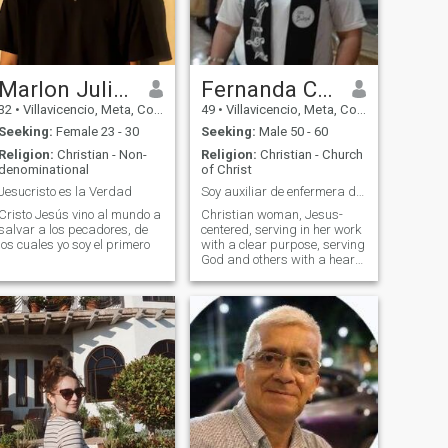
Marlon Julián
Fernanda Cruz
32
•
Villavicencio, Meta, Colombia
49
•
Villavicencio, Meta, Colombia
Seeking:
Female 23 - 30
Seeking:
Male 50 - 60
Religion:
Christian - Non-
Religion:
Christian - Church
denominational
of Christ
Jesucristo es la Verdad
Soy auxiliar de enfermera domicilio.
Cristo Jesús vino al mundo a
Christian woman, Jesus-
salvar a los pecadores, de
centered, serving in her work
los cuales yo soy el primero
with a clear purpose, serving
God and others with a heart
to serve and I'm grateful for
God's purpose.