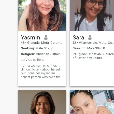
Yasmin
Sara
48
•
Granada, Meta, Colombia
32
•
Villavicencio, Meta, Colombia
Seeking:
Male 40 - 56
Seeking:
Male 30 - 50
Religion:
Christian - Other
Religion:
Christian - Church
of Latter-day Saints
La Vida es Bella
I am a woman, who finds it
difficult to talk about herself,
but I consider myself an
honest person who loves the
truth, enjoys a sunrise, or a
sunset, the simple things
who admire the small details
and who despite the
circumstances always
believes that everything can
improve because there is a
God who never fails.