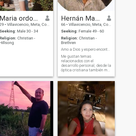
Maria ordoñez
Hernán Mauricio Acosta
29
•
Villavicencio, Meta, Colombia
66
•
Villavicencio, Meta, Colombia
Seeking:
Male 30 - 34
Seeking:
Female 49 - 60
Religion:
Christian -
Religion:
Christian -
Hillsong
Brethren
Amo a Dios y espero encontrar a alguien que lo ame
Me gustan temas
relacionados con el
desarrollo personal, desde la
óptica cristiana también me
gusta la psicología. me
gusta el arte como la música