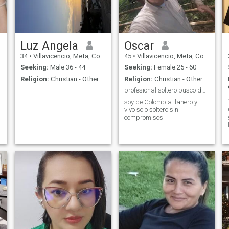
Luz Angela
Oscar
34
•
Villavicencio, Meta, Colombia
45
•
Villavicencio, Meta, Colombia
Seeking:
Male 36 - 44
Seeking:
Female 25 - 60
Religion:
Christian - Other
Religion:
Christian - Other
profesional soltero busco dama madura sin ataduras
soy de Colombia llanero y
vivo solo soltero sin
compromisos