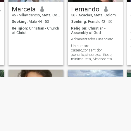
Marcela
Fernando
45
•
Villavicencio, Meta, Colombia
56
•
Acacías, Meta, Colombia
Seeking:
Male 44 - 50
Seeking:
Female 42 - 50
Religion:
Christian - Church
Religion:
Christian -
of Christ
Assembly of God
Administrador Financiero
Un hombre
casero,consentidor
,sencillo,sincero,cariñoso,
minimalista, Me.encanta
montar bici, caminar, ir a
cine, pasear, salir a comer,
escuchar música, veo en tv
solo deportes y películas.
Padr de dos hijas
profesionales e
independientes.