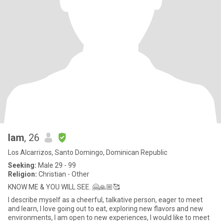
Iam
, 26
Los Alcarrizos, Santo Domingo, Dominican Republic
Seeking:
Male 29 - 99
Religion:
Christian - Other
KNOW ME & YOU WILL SEE. 🤗🙏🏼🥰
I describe myself as a cheerful, talkative person, eager to meet
and learn, I love going out to eat, exploring new flavors and new
environments, I am open to new experiences, I would like to meet