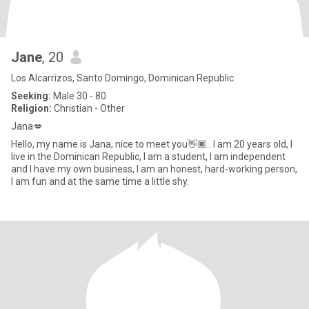
Jane
, 20
Los Alcarrizos, Santo Domingo, Dominican Republic
Seeking:
Male 30 - 80
Religion:
Christian - Other
Jana💋
Hello, my name is Jana, nice to meet you👋🏾.. I am 20 years old, I
live in the Dominican Republic, I am a student, I am independent
and I have my own business, I am an honest, hard-working person,
I am fun and at the same time a little shy.