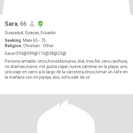
Sara
, 66
Guayaquil, Guayas, Ecuador
Seeking:
Male 65 - 75
Religion:
Christian - Other
Sara+593@099@115@28@23@
Persona amable, cinco,honesta,nueve, leal, tres,fiel ,cero,cariñosa,
no dramas,nueve, me gusta viajar, nueve,caminar en la playa, uno,
uno,viaje en carro a lo largo de la carretera,cinco,tomar un cafe en
la mañana con mi pareja, dos, ocho,salir de co