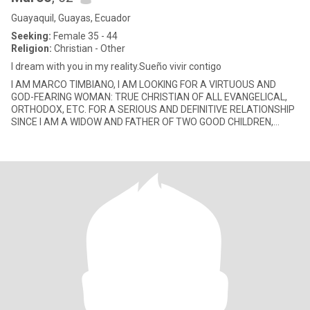
Guayaquil, Guayas, Ecuador
Seeking:
Female 35 - 44
Religion:
Christian - Other
I dream with you in my reality.Sueño vivir contigo
I AM MARCO TIMBIANO, I AM LOOKING FOR A VIRTUOUS AND
GOD-FEARING WOMAN: TRUE CHRISTIAN OF ALL EVANGELICAL,
ORTHODOX, ETC. FOR A SERIOUS AND DEFINITIVE RELATIONSHIP
SINCE I AM A WIDOW AND FATHER OF TWO GOOD CHILDREN,
JUST TEENAGERS. EVEN IF YOU HAVE A