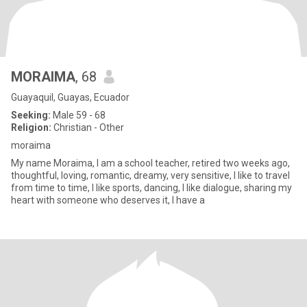
MORAIMA
, 68
Guayaquil, Guayas, Ecuador
Seeking:
Male 59 - 68
Religion:
Christian - Other
moraima
My name Moraima, I am a school teacher, retired two weeks ago,
thoughtful, loving, romantic, dreamy, very sensitive, I like to travel
from time to time, I like sports, dancing, I like dialogue, sharing my
heart with someone who deserves it, I have a