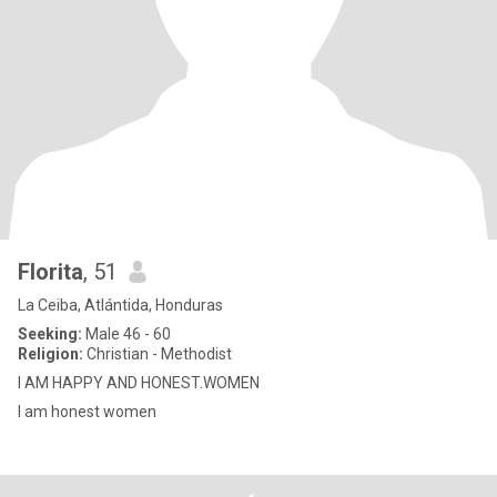
Florita
, 51
La Ceiba, Atlántida, Honduras
Seeking:
Male 46 - 60
Religion:
Christian - Methodist
I AM HAPPY AND HONEST.WOMEN
I am honest women