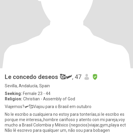
Le concedo deseos 🥰🛩️
, 47
Sevilla, Andalucía, Spain
Seeking:
Female 23 - 44
Religion:
Christian - Assembly of God
Viajemos?🛩️🥰Viajou para o Brasil em outubro
No le escribo a cualquiera no estoy para tonterías,si le escribo es
porque me interesa,,hombre cariñoso y atento con mi pareja,voy
mucho a Brasil Colombia y México (negocios)viajar,gym,playa ect
Não lê escrevo para qualquer um, não sou para bobagen