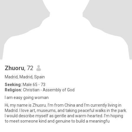
Zhuoru
, 72
Madrid, Madrid, Spain
Seeking:
Male 65 - 73
Religion:
Christian - Assembly of God
I am easy going woman
Hi, my name is Zhuoru. I’m from China and I’m currently living in
Madrid. I love art, museums, and taking peaceful walks in the park.
I would describe myself as gentle and warm-hearted. I’m hoping
to meet someone kind and genuine to build a meaningfu