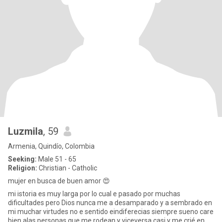
Luzmila
, 59
Armenia, Quindío, Colombia
Seeking:
Male 51 - 65
Religion:
Christian - Catholic
mujer en busca de buen amor 😍
mi istoria es muy larga por lo cual e pasado por muchas
dificultades pero Dios nunca me a desamparado y a sembrado en
mi muchar virtudes no e sentido eindiferecias siempre sueno care
bien alas personas que me rodean y viceversa casi y me crié en