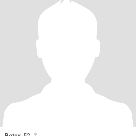
Betsy
, 52