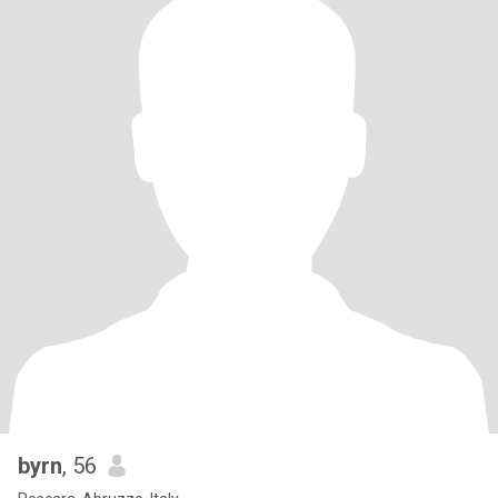
byrn
, 56