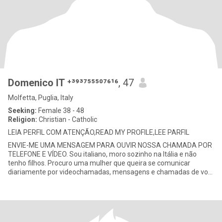
Domenico IT ⁺³⁹³⁷⁵⁵⁵⁰⁷⁶¹⁶
, 47
Molfetta, Puglia, Italy
Seeking:
Female 38 - 48
Religion:
Christian - Catholic
LEIA PERFIL COM ATENÇÃO,READ MY PROFILE,LEE PARFIL
ENVIE-ME UMA MENSAGEM PARA OUVIR NOSSA CHAMADA POR
TELEFONE E VÍDEO. Sou italiano, moro sozinho na Itália e não
tenho filhos. Procuro uma mulher que queira se comunicar
diariamente por videochamadas, mensagens e chamadas de voz
para nos conhecermos b