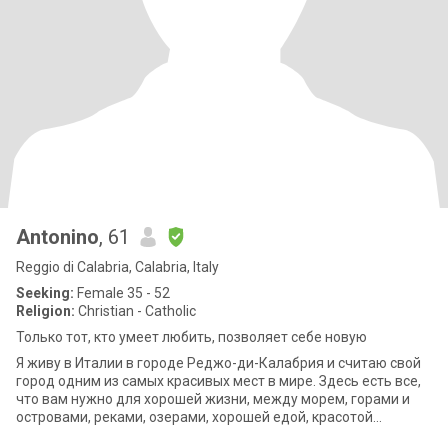
Antonino
, 61
Reggio di Calabria, Calabria, Italy
Seeking:
Female 35 - 52
Religion:
Christian - Catholic
Только тот, кто умеет любить, позволяет себе новую
Я живу в Италии в городе Реджо-ди-Калабрия и считаю свой
город одним из самых красивых мест в мире. Здесь есть все,
что вам нужно для хорошей жизни, между морем, горами и
островами, реками, озерами, хорошей едой, красотой
природы и пейзажами, которы