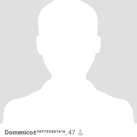
Domenico±³⁹³⁷⁵⁵⁵⁰⁷⁶¹⁶
, 47