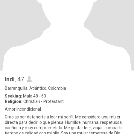
Indi
, 47
Barranquilla, Atlántico, Colombia
Seeking:
Male 48 - 60
Religion:
Christian - Protestant
Amor incondicional
Gracias por detenerte a leer mi perfil. Me considero una mujer
directa para decir lo que piensa. Humilde, humana, respetuosa,
cariñosa y muy comprometida. Me gustar leer, viajar, compartir
tiempo de calidad con mi hijo. Soy una mujer temerosa de Dio