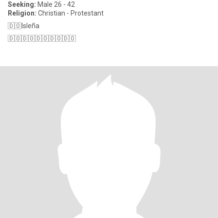
Seeking:
Male 26 - 42
Religion:
Christian - Protestant
🇩🇴Isleña
🇩🇴🇩🇴🇩🇴🇩🇴🇩🇴