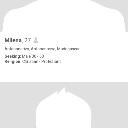
Milena
, 27
Antananarivo, Antananarivo, Madagascar
Seeking:
Male 30 - 60
Religion:
Christian - Protestant