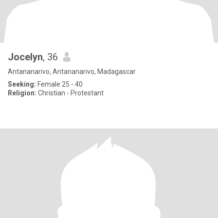
Jocelyn
, 36
Antananarivo, Antananarivo, Madagascar
Seeking:
Female 25 - 40
Religion:
Christian - Protestant