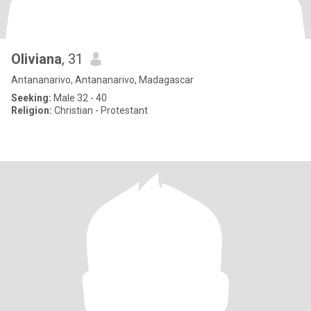
Oliviana
, 31
Antananarivo, Antananarivo, Madagascar
Seeking:
Male 32 - 40
Religion:
Christian - Protestant