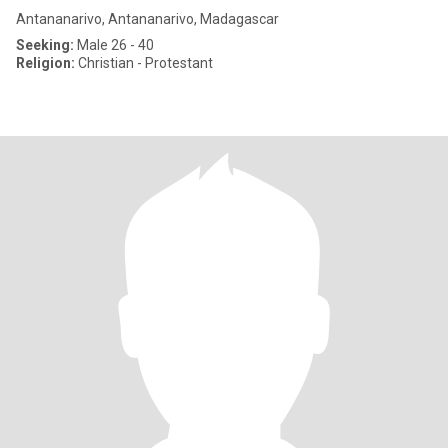
Antananarivo, Antananarivo, Madagascar
Seeking:
Male 26 - 40
Religion:
Christian - Protestant