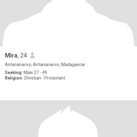
Mira
, 24
Antananarivo, Antananarivo, Madagascar
Seeking:
Male 27 - 49
Religion:
Christian - Protestant