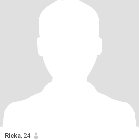
Ricka
, 24