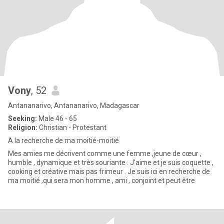
Vony
, 52
Antananarivo, Antananarivo, Madagascar
Seeking:
Male 46 - 65
Religion:
Christian - Protestant
A la recherche de ma moitié-moitié
Mes amies me décrivent comme une femme ,jeune de cœur ,
humble , dynamique et très souriante . J'aime et je suis coquette ,
cooking et créative mais pas frimeur . Je suis ici en recherche de
ma moitié ,qui sera mon homme , ami , conjoint et peut être