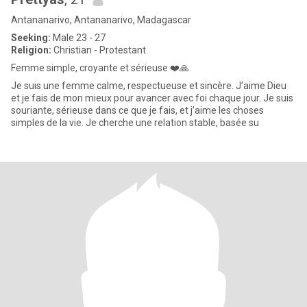
Antananarivo, Antananarivo, Madagascar
Seeking:
Male 23 - 27
Religion:
Christian - Protestant
Femme simple, croyante et sérieuse ❤️🙏
Je suis une femme calme, respectueuse et sincère. J’aime Dieu
et je fais de mon mieux pour avancer avec foi chaque jour. Je suis
souriante, sérieuse dans ce que je fais, et j’aime les choses
simples de la vie. Je cherche une relation stable, basée su