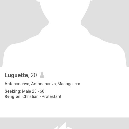
Luguette
, 20
Antananarivo, Antananarivo, Madagascar
Seeking:
Male 23 - 60
Religion:
Christian - Protestant