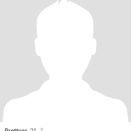
Prettyas
, 21