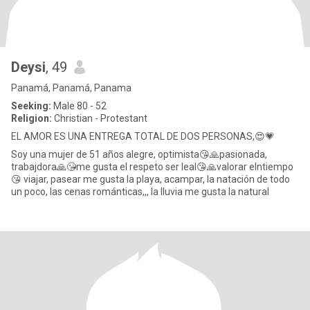
Deysi
, 49
Panamá, Panamá, Panama
Seeking:
Male 80 - 52
Religion:
Christian - Protestant
EL AMOR ES UNA ENTREGA TOTAL DE DOS PERSONAS,😍💗
Soy una mujer de 51 años alegre, optimista😘🙏pasionada,
trabajdora🙏😘me gusta el respeto ser leal😘🙏valorar elntiempo
😘 viajar, pasear me gusta la playa, acampar, la natación de todo
un poco, las cenas románticas,,, la lluvia me gusta la natural