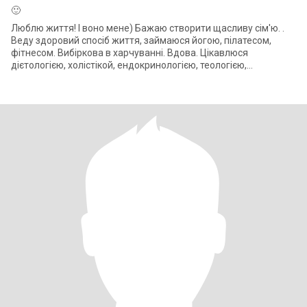
🙂
Люблю життя! І воно мене) Бажаю створити щасливу сім'ю. .
Веду здоровий спосіб життя, займаюся йогою, пілатесом,
фітнесом. Вибіркова в харчуванні. Вдова. Цікавлюся
дієтологією, холістікой, ендокринологією, теологією,
психологією, політикою .Маю двох