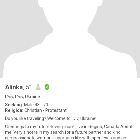
Alinka
, 51
L'viv, L'viv, Ukraine
Seeking:
Male 43 - 70
Religion:
Christian - Protestant
Do you like traveling? Welcome to Lviv, Ukraine!
Greetings to my future-loving man! I live in Regina, Canada About
me. Very sincere in my search for a future partner and kind,
compassionate woman. I approach life with open eyes and an