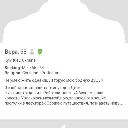
Вера
, 68
Kyiv, Kiev, Ukraine
Seeking:
Male 55 - 64
Religion:
Christian - Protestant
Не умею жить одна-ищу вторую мою родную душу!!!
Я свободная женщина...живу одна Дети-
сын,живетотдельно.Работаю-частный бизнес ,салон
красоты.Увлекаюсь музыкой,пою,плаваю,йога,пешие
прогулки в лесу,горах.Обожаю путешествия, познавать новую
культуру,..люблю жизнь...я романтик.Готовлю и под настроен