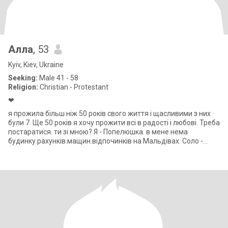
Алла
, 53
Kyiv, Kiev, Ukraine
Seeking:
Male 41 - 58
Religion:
Christian - Protestant
❤
я прожила більш ніж 50 років свого життя і щасливими з них
були 7. Ще 50 років я хочу прожити всі в радості і любові. Треба
постаратися. ти зі мною? Я - Попелюшка. в мене нема
будинку.рахунків.мащин.відпочинків на Мальдівах. Соло -
мама.